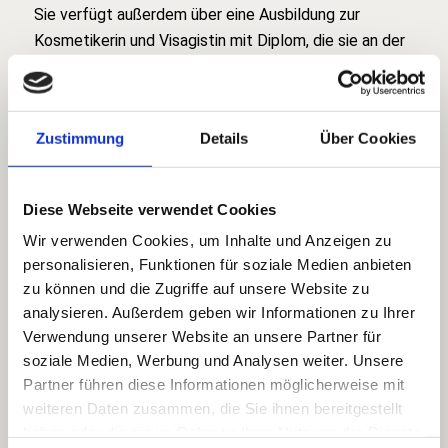
Sie verfügt außerdem über eine Ausbildung zur
Kosmetikerin und Visagistin mit Diplom, die sie an der
renommierten
Infoka Dr. Leibbrand Akademie
in
Hamburg erfolgreich abgeschlossen hat.
Dort hat sie auch ein Diplom als Wellness-Practioner
Zustimmung
Details
Über Cookies
erworben, das ihr bestätigt, in Lymphdrainage,
Ganzkörpermassage, Shiatsu und Hot-Stone-Massage
Diese Webseite verwendet Cookies
ausgebildet zu sein.
Wir verwenden Cookies, um Inhalte und Anzeigen zu
An der
Schminkschule Malu Wilz
erwarb Sie ein
personalisieren, Funktionen für soziale Medien anbieten
Zertifikat über die erfolgreiche Teilnahme an einem
zu können und die Zugriffe auf unsere Website zu
Seminar mit dem Thema Make-up und Camouflage-
analysieren. Außerdem geben wir Informationen zu Ihrer
Technik.
Verwendung unserer Website an unsere Partner für
soziale Medien, Werbung und Analysen weiter. Unsere
Fortbildung bei der
Gertraud Gruber Kosmetik GmbH &
Partner führen diese Informationen möglicherweise mit
Co. KG
— Zertifikat über die erfolgreiche Teilnahme
weiteren Daten zusammen, die Sie ihnen bereitgestellt
am Make-up Visagisten Trendfarben Workshop.
haben oder die sie im Rahmen Ihrer Nutzung der Dienste