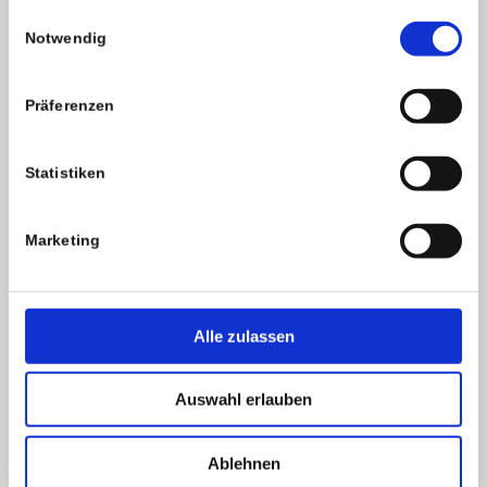
gesammelt haben.
Zudem verfügt Patcharee Hildebrand über eine
Einwilligungsauswahl
Notwendig
Ausbildung als Bürokauffrau.
Präferenzen
Statistiken
Qualifikationen von
Patcharee Hildebrand
Marketing
Alle zulassen
Auswahl erlauben
Ablehnen